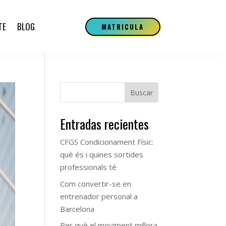
TE
BLOG
MATRICULA
Buscar
Entradas recientes
CFGS Condicionament Físic:
què és i quines sortides
professionals té
Com convertir-se en
entrenador personal a
Barcelona
Per què el moviment millora