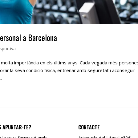
ersonal a Barcelona
sportiva
t molta importància en els últims anys. Cada vegada més persone
rar la seva condició física, entrenar amb seguretat i aconseguir
..
S APUNTAR-TE?
CONTACTE
ia la teva formació amb
Avinguda del Litoral n°86