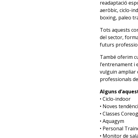
readaptació espor
aeròbic, ciclo-i
boxing, paleo tra
Tots aquests co
del sector, form
futurs professio
També oferim cur
l’entrenament i 
vulguin ampliar 
professionals de
Alguns d’aquest
• Ciclo-indoor
• Noves tendènci
• Classes Coreog
• Aquagym
• Personal Train
• Monitor de sala