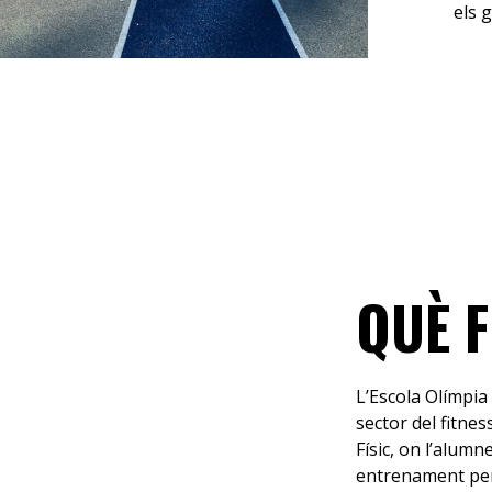
els 
QUÈ 
L’Escola Olímpia 
sector del fitne
Físic, on l’alum
entrenament perso