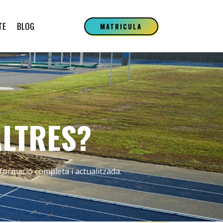
TE
BLOG
MATRICULA
ALTRES?
formació completa i actualitzada.