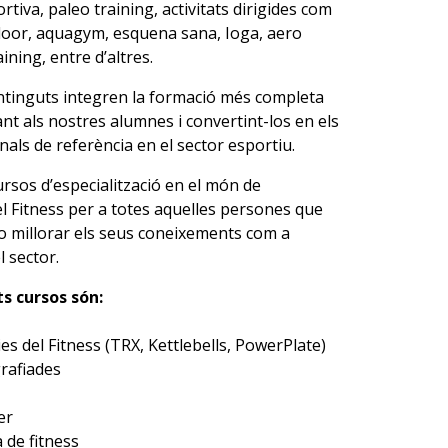
tiva, paleo training, activitats dirigides com
ndoor, aquagym, esquena sana, Ioga, aero
ining, entre d’altres.
ntinguts integren la formació més completa
ant als nostres alumnes i convertint-los en els
nals de referència en el sector esportiu.
sos d’especialització en el món de
el Fitness per a totes aquelles persones que
o millorar els seus coneixements com a
l sector.
s cursos són:
es del Fitness (TRX, Kettlebells, PowerPlate)
rafiades
er
 de fitness