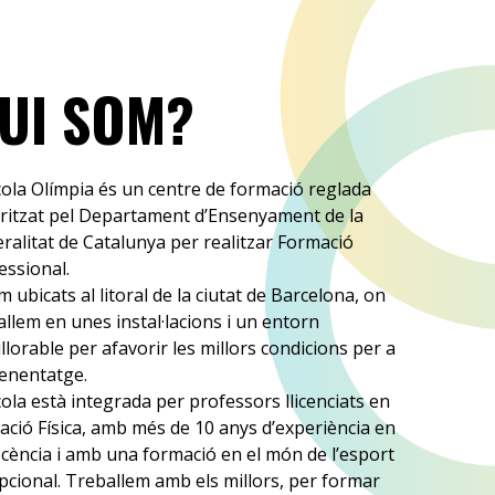
UI SOM?
cola Olímpia és un centre de formació reglada
ritzat pel Departament d’Ensenyament de la
ralitat de Catalunya per realitzar Formació
essional.
m ubicats al litoral de la ciutat de Barcelona, on
allem en unes instal·lacions i un entorn
llorable per afavorir les millors condicions per a
renentatge.
cola està integrada per professors llicenciats en
ació Física, amb més de 10 anys d’experiència en
ocència i amb una formació en el món de l’esport
pcional. Treballem amb els millors, per formar