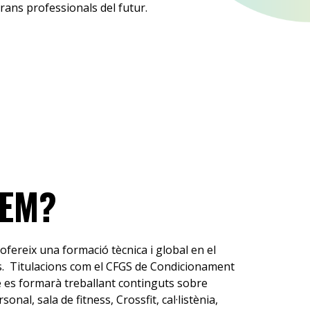
grans professionals del futur.
FEM?
ofereix una formació tècnica i global en el
ss. Titulacions com el CFGS de Condicionament
ne es formarà treballant continguts sobre
nal, sala de fitness, Crossfit, cal·listènia,