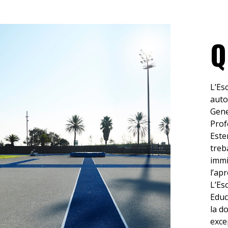
Q
L’Es
auto
Gene
Prof
Este
treb
immi
l’ap
L’Es
Educ
la d
exce