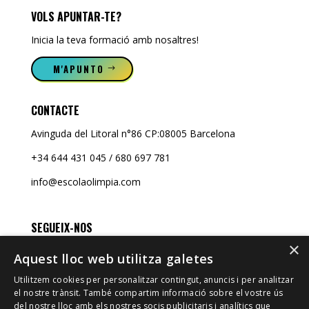
VOLS APUNTAR-TE?
Inicia la teva formació amb nosaltres!
M'APUNTO
CONTACTE
Avinguda del Litoral n°86 CP:08005 Barcelona
+34 644 431 045 / 680 697 781
info@escolaolimpia.com
SEGUEIX-NOS
×
Aquest lloc web utilitza galetes
Utilitzem cookies per personalitzar contingut, anuncis i per analitzar
el nostre trànsit. També compartim informació sobre el vostre ús
del nostre lloc amb els nostres socis publicitaris i analítics que